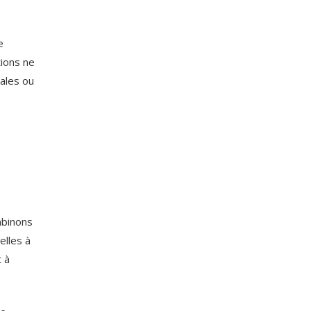
e
tions ne
iales ou
mbinons
elles à
t à