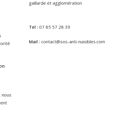
gaillarde et agglomération
Tel :
07 85 57 28 39
s
Mail :
contact@sos-anti-nuisibles.com
torité
ion
, nous
ient