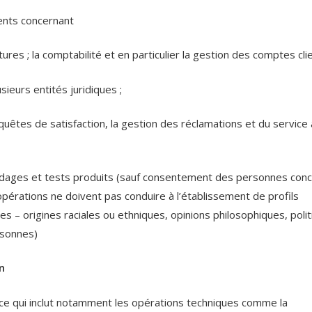
ients concernant
ctures ; la comptabilité et en particulier la gestion des comptes cli
sieurs entités juridiques ;
d’enquêtes de satisfaction, la gestion des réclamations et du service
 sondages et tests produits (sauf consentement des personnes con
s opérations ne doivent pas conduire à l’établissement de profils
s – origines raciales ou ethniques, opinions philosophiques, polit
rsonnes)
n
(ce qui inclut notamment les opérations techniques comme la