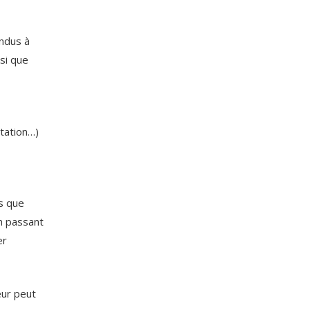
endus à
nsi que
ltation…)
as que
en passant
er
eur peut