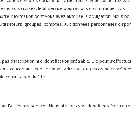
 sur les comptes sociaux de l’Utilisateur Si vous connectez vot
des envois croisés, ledit service pourra nous communiquer vos
 autre information dont vous avez autorisé la divulgation. Nous p
 Utilisateurs, groupes, comptes, aux données personnelles dispon
pas d’inscription ni d’identification préalable. Elle peut s’effectue
ous concernant (nom, prénom, adresse, etc). Nous ne procédon
e consultation du Site.
t pour l’accès aux services Nous utilisons vos identifiants électroni