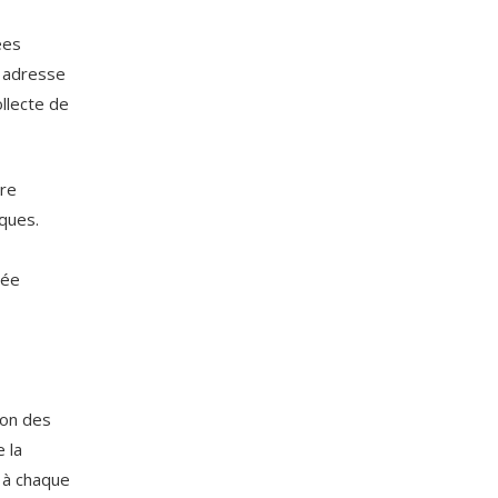
ées
e adresse
ollecte de
tre
iques.
née
ion des
 la
e à chaque