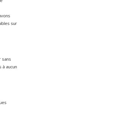
re
ouvons
ibles sur
r sans
s à aucun
ques